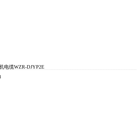
缆WZR-DJYP2E
8