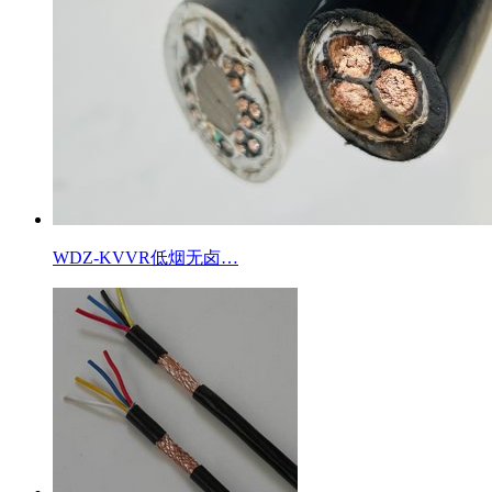
WDZ-KVVR低烟无卤…