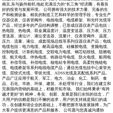
南京,东与扬州相邻,地处充满活力的“长三角”经济圈，有着良
好的投资与发展环境。 公司拥有强大的技术力量、完备的生
产和检测设备、精良的制造工艺和科学的管理手段，专业生产
仪器仪表、仪表管阀件、电线电缆、电缆桥架、和光纤光缆等
产品，经过多年的产品结构调整，已形成仪器仪表产品包括：
热电阻、热电偶、双金属温度计、温度变送器、压力表、压力
变送器、液位计、液位变送器、流量计、仪表管阀件、温度、
压力、流量、液位、成套现场总线等系列仪器仪表产品；电线
电缆包括：电力电缆、耐高温电缆、硅橡胶电缆、变频电缆、
控制电缆、计算机电缆、交联电力电缆、钢芯铝绞线、阻燃电
缆、航天电缆、伴热电缆、铁路信号电缆、防火电缆、船用电
缆、补偿导线、补偿电缆、核电站专用电缆、高柔性拖链电
缆、电缆桥架等系列电线电缆产品；通信光缆包括中心束管光
缆、层绞式光缆、带状光缆、ADSS光缆及其配线系列产品。
产品广泛应用于航天、军工、电力、冶金、化工、制药、食
品、石化、市政、环保、建筑、水处理等行业，我们在建立和
完善国内营销的基础上，积极开拓市场。 我们始终秉承“有跨
越才更好”的 精神，务实、创新、发展是我们永恒的信念，广
大用户的信赖是我们不懈的追求，用户的支持就是我们的成
功，在创建和谐企业的基础上，不断把握市场发展脉搏，为广
大客户提供更满意的产品和服务。 公司愿与您真诚沟通协