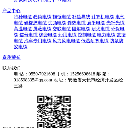
常见问题
公司动态
行业新闻
产品中心
特种电缆
卷筒电缆
拖链电缆
补偿导线
计算机电缆
电气
电缆
硅橡胶电缆
变频电缆
伴热电缆
扁平电缆
光纤光缆
高温电缆
屏蔽电缆
交联电缆
阻燃电缆
耐火电缆
环保电
缆
信号电缆
橡套电缆
船用电缆
控制电缆
电力电缆
数据
电缆
汽车专用电缆
风力风电电缆
低温耐寒电缆
防鼠防
蚁电缆
资质荣誉
联系我们
电 话：0550-7021698
手机：15256698618
邮 箱：
918598335@qq.com
地 址：安徽省天长市经济开发区经
三路