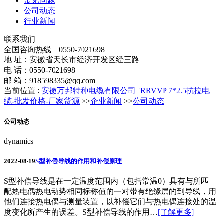
常见问题
公司动态
行业新闻
联系我们
全国咨询热线：
0550-7021698
地 址：安徽省天长市经济开发区经三路
电 话：0550-7021698
邮 箱：918598335@qq.com
当前位置 :
安徽万邦特种电缆有限公司TRRVVP 7*2.5抗拉电
缆-批发价格-厂家货源
>>
企业新闻
>>
公司动态
公司动态
dynamics
2022-08-19
S型补偿导线的作用和补偿原理
S型补偿导线是在一定温度范围内（包括常温0）具有与所匹
配热电偶热电动势相同标称值的一对带有绝缘层的到导线，用
他们连接热电偶与测量装置，以补偿它们与热电偶连接处的温
度变化所产生的误差。S型补偿导线的作用…
[了解更多]