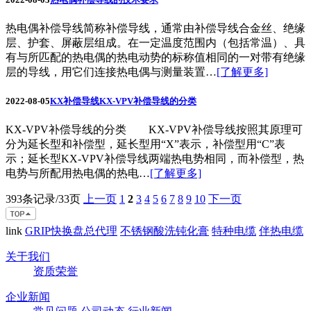
热电偶补偿导线简称补偿导线，通常由补偿导线合金丝、绝缘
层、护套、屏蔽层组成。在一定温度范围内（包括常温）、具
有与所匹配的热电偶的热电动势的标称值相同的一对带有绝缘
层的导线，用它们连接热电偶与测量装置…
[了解更多]
2022-08-05
KX补偿导线KX-VPV补偿导线的分类
KX-VPV补偿导线的分类 KX-VPV补偿导线按照其原理可
分为延长型和补偿型，延长型用“X”表示，补偿型用“C”表
示；延长型KX-VPV补偿导线两端热电势相同，而补偿型，热
电势与所配用热电偶的热电…
[了解更多]
393条记录/33页
上一页
1
2
3
4
5
6
7
8
9
10
下一页
link
GRIP快换盘总代理
不锈钢酸洗钝化膏
特种电缆
伴热电缆
关于我们
资质荣誉
企业新闻