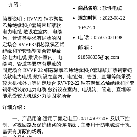
介绍：
商品名称：
软性电缆
添加时间：
2022-08-22
简要说明：RVVP2 铜芯聚氯
乙烯绝缘和护套铜带屏蔽软
10:57:20
电力电缆 敷设在室内、电缆
电 话：0550-7021698
沟、管道等要求有屏蔽的固
定场合 RVVP3 铜芯聚氯乙烯
邮 箱：
绝缘和护套铝塑复合带屏蔽
918598335@qq.com
软电力电缆 敷设在室内、电
缆沟、管道等要求有屏蔽的
固定场合 RVVP-22 铜芯聚氯乙烯绝缘和护套编织屏蔽钢带铠
装软电力电缆 敷衍设在室内、电缆沟、管道、直埋等能承受
较大机械外力等固定场合 RVVP2-22 铜芯聚氯乙烯绝缘和护套
钢带铠装软电力电缆 敷衍设在室内、电缆沟、管道、直埋等
能承受较大机械外力等固定场合
详细介绍：
一、产品用途:适用于额定电压U0/U 450/750V 及以下控
制、监视回路及保护线路的连接线，主要用于防电磁波干扰、
需要有屏蔽的场所。