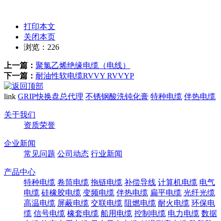
打印本文
关闭本页
浏览：
226
上一篇：
聚氯乙烯绝缘电缆（电线）
下一篇：
耐油性软电缆RVVY RVVYP
link
GRIP快换盘总代理
不锈钢酸洗钝化膏
特种电缆
伴热电缆
关于我们
资质荣誉
企业新闻
常见问题
公司动态
行业新闻
产品中心
特种电缆
卷筒电缆
拖链电缆
补偿导线
计算机电缆
电气
电缆
硅橡胶电缆
变频电缆
伴热电缆
扁平电缆
光纤光缆
高温电缆
屏蔽电缆
交联电缆
阻燃电缆
耐火电缆
环保电
缆
信号电缆
橡套电缆
船用电缆
控制电缆
电力电缆
数据