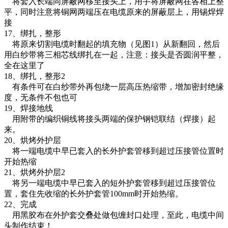
将套入长端同屏蔽网移至接头上，用手将屏蔽网在各相上整
平，同时注意将铜网两端压在电缆原来的屏蔽层上，用锡焊焊
接
17、绑扎，整形
将原来切割电缆时翻起的填充物（见图1）从新翻回，然后
用白纱带将三相芯线绑扎在一起，注意：接头是否圆润平整，
全在这里了
18、绑扎，整形2
有条件可在白纱带外再包绕一层高压热缩带，增加密封绝缘
度，无条件不包也可
19、焊接地线
用附带的编织铜线将接头两端的保护钢铠联结（焊接）起
来。
20、烘烤外护层
将一端电缆中早已套入的长外护套管移到超过压接管位置时
开始热缩
21、烘烤外护层2
将另一端电缆中早已套入的短外护套管移到超过压接管位
置，套住先收缩的长外护套管100mm时开始热缩。
22、完成
用黑胶布在外护套交叠处做包缠封口处理，至此，电缆中间
头制作结束！