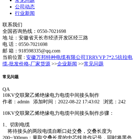
常见问题
公司动态
行业新闻
联系我们
全国咨询热线：
0550-7021698
地 址：安徽省天长市经济开发区经三路
电 话：0550-7021698
邮 箱：918598335@qq.com
当前位置 :
安徽万邦特种电缆有限公司TRRVVP 7*2.5抗拉电
缆-批发价格-厂家货源
>>
企业新闻
>>
常见问题
常见问题
QA
10KV交联聚乙烯绝缘电力电缆中间接头制作
作者：
admin
添加时间：2022-08-22 17:43:02 浏览：
242
10KV交联聚乙烯绝缘电力电缆中间接头制作步骤：
1、切割电缆
将待接头的两段电缆自断口处交叠，交叠长度为
200~300mm；量取交叠长度的中芯线并作记号，同时将黑色