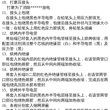
10、打磨压接头
打磨为了消除******放电
11、接头上包绕
在接头上包绕黑色半导电带，在铅笔头上用应力胶填充。
在接头上包绕黑色半导电带，包缠后接头处外径与主绝缘大小
一致；在铅笔头上用红色应力胶填充，将铅笔头填瞒
12、烘烤内半导电管
将短端已经套入的黑色内半导电管移至接头上烘烤收缩，用
配套清洁剂清洁整个芯线的绝缘层（白）和半导电管（黑）及
应力管（黑）
13、烘烤内绝缘
将套入长端内层的红色内绝缘管移至接头上，在该管两管口
部位包绕热熔胶，然后从中间向两端加热收缩。
14、烘烤外绝缘管
将套入长端D二层的红色外绝缘管移至接头上，在该管两管
口部位包绕热熔胶，然后从中间向两端加热收缩，完成后在两
端包绕高压防水胶布密封
15、烘烤外半导电层
将套入长端外层的黑色外半导电层移至接头上，在该管两管
口部位包绕热熔胶，然后从中间向两端加热收缩
16、各相分别套入铜网屏蔽