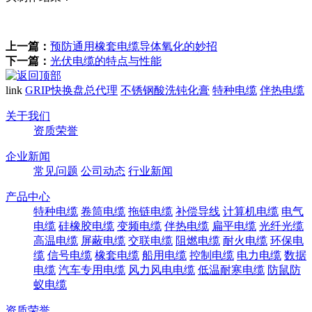
上一篇：
预防通用橡套电缆导体氧化的妙招
下一篇：
光伏电缆的特点与性能
link
GRIP快换盘总代理
不锈钢酸洗钝化膏
特种电缆
伴热电缆
关于我们
资质荣誉
企业新闻
常见问题
公司动态
行业新闻
产品中心
特种电缆
卷筒电缆
拖链电缆
补偿导线
计算机电缆
电气
电缆
硅橡胶电缆
变频电缆
伴热电缆
扁平电缆
光纤光缆
高温电缆
屏蔽电缆
交联电缆
阻燃电缆
耐火电缆
环保电
缆
信号电缆
橡套电缆
船用电缆
控制电缆
电力电缆
数据
电缆
汽车专用电缆
风力风电电缆
低温耐寒电缆
防鼠防
蚁电缆
资质荣誉